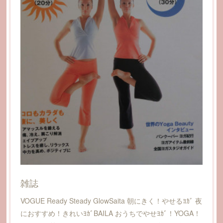
雑誌
VOGUE Ready Steady GlowSaita 朝にきく！やせるﾖｶﾞ 夜
におすすめ！きれいﾖｶﾞBAILA おうちでやせﾖｶﾞ！YOGA！